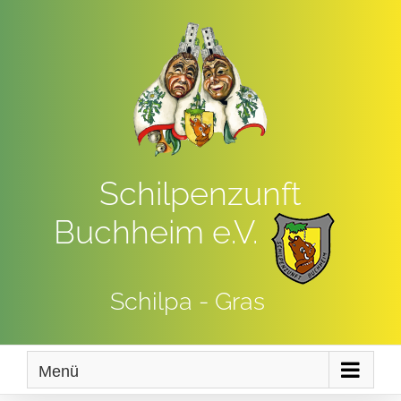
Zum
Inhalt
springen
Schilpenzunft
Buchheim e.V.
Schilpa - Gras
Menü