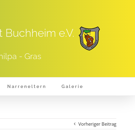
t Buchheim e.V.
hilpa - Gras
Narreneltern
Galerie
Vorheriger Beitrag