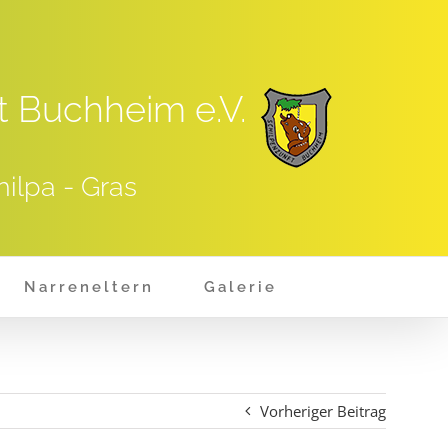
t Buchheim e.V.
hilpa - Gras
Narreneltern
Galerie
Vorheriger Beitrag