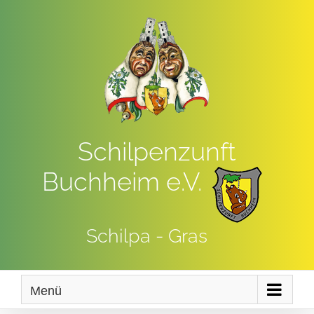
Zum
Inhalt
springen
Schilpenzunft
Buchheim e.V.
Schilpa - Gras
Menü