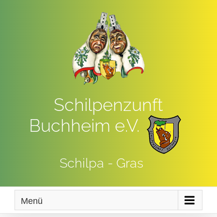
Zum
Inhalt
springen
Schilpenzunft
Buchheim e.V.
Schilpa - Gras
Menü