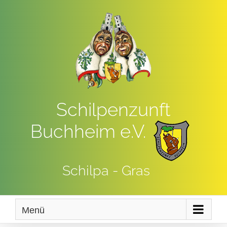
Zum
Inhalt
springen
Schilpenzunft
Buchheim e.V.
Schilpa - Gras
Menü