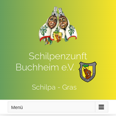
Zum
Inhalt
springen
Schilpenzunft
Buchheim e.V.
Schilpa - Gras
Menü