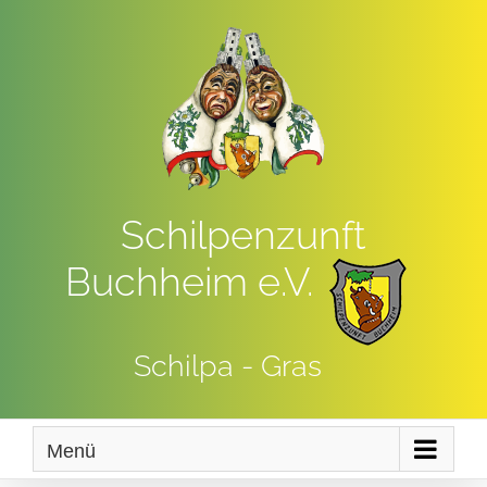
Zum
Inhalt
springen
Schilpenzunft
Buchheim e.V.
Schilpa - Gras
Menü