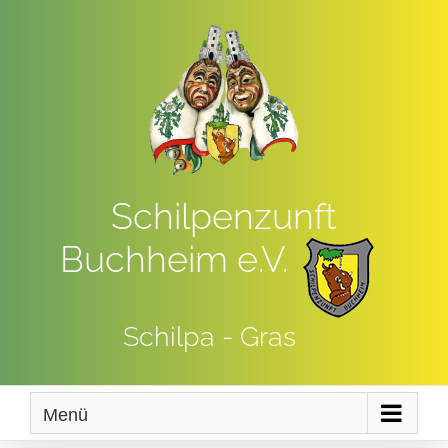
Zum
Inhalt
springen
Schilpenzunft
Buchheim e.V.
Schilpa - Gras
Menü