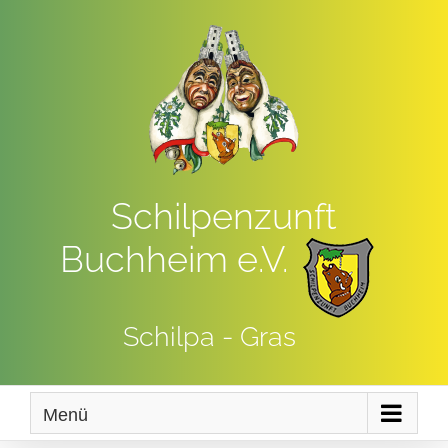
Zum
Inhalt
springen
Schilpenzunft
Buchheim e.V.
Schilpa - Gras
Menü