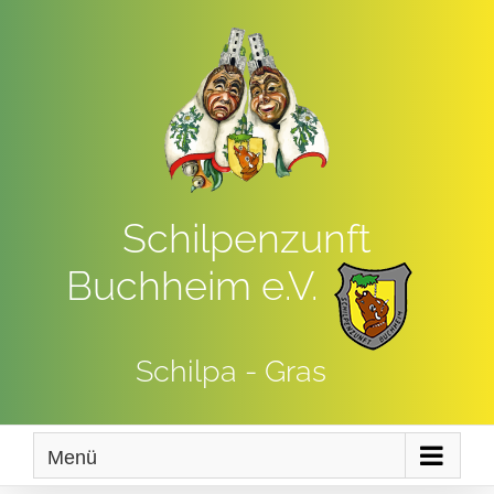
Zum
Inhalt
springen
Schilpenzunft
Buchheim e.V.
Schilpa - Gras
Menü