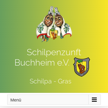
Zum
Inhalt
springen
Schilpenzunft
Buchheim e.V.
Schilpa - Gras
Menü