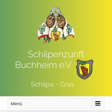
Zum
Inhalt
springen
Schilpenzunft
Buchheim e.V.
Schilpa - Gras
Menü