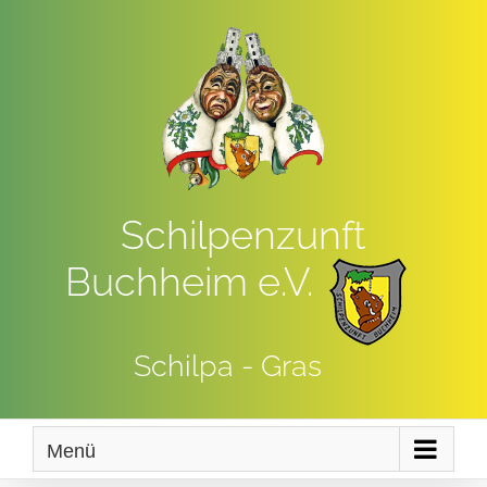
Zum
Inhalt
springen
Schilpenzunft
Buchheim e.V.
Schilpa - Gras
Menü