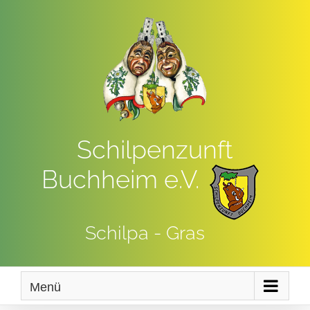
Zum
Inhalt
springen
Schilpenzunft
Buchheim e.V.
Schilpa - Gras
Menü