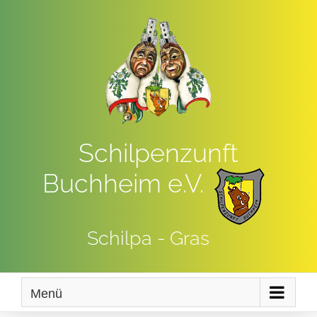
Zum
Inhalt
springen
Schilpenzunft
Buchheim e.V.
Schilpa - Gras
Menü