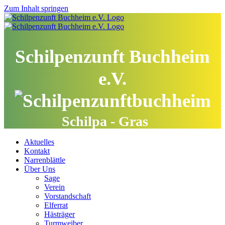
Zum Inhalt springen
Schilpenzunft Buchheim
e.V.
Schilpa - Gras
Aktuelles
Kontakt
Narrenblättle
Über Uns
Sage
Verein
Vorstandschaft
Elferrat
Hästräger
Turmweiber