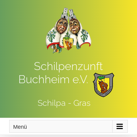
Zum
Inhalt
springen
Schilpenzunft
Buchheim e.V.
Schilpa - Gras
Menü