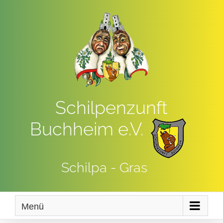
Zum
Inhalt
springen
Schilpenzunft
Buchheim e.V.
Schilpa - Gras
Menü