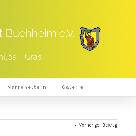
t Buchheim e.V.
hilpa - Gras
Narreneltern
Galerie
Vorheriger Beitrag