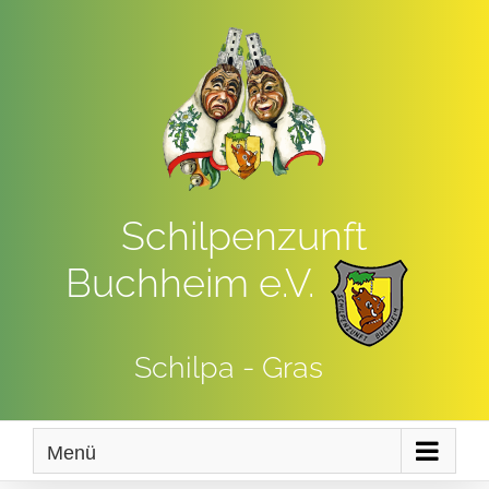
Zum
Inhalt
springen
Schilpenzunft
Buchheim e.V.
Schilpa - Gras
Menü