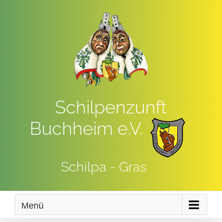
Zum
Inhalt
springen
Schilpenzunft
Buchheim e.V.
Schilpa - Gras
Menü