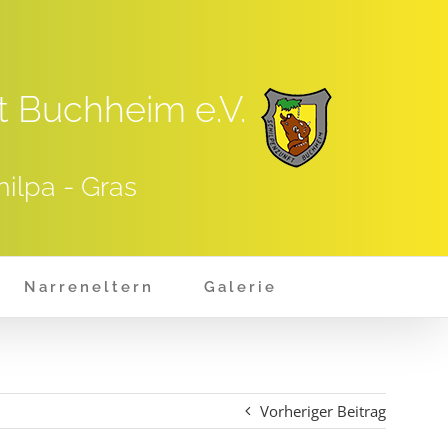
t Buchheim e.V.
hilpa - Gras
Narreneltern
Galerie
Vorheriger Beitrag