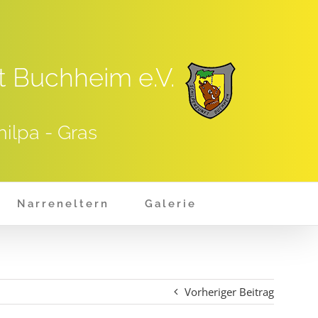
t Buchheim e.V.
hilpa - Gras
Narreneltern
Galerie
Vorheriger Beitrag