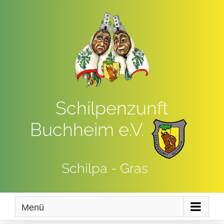
Zum
Inhalt
springen
Schilpenzunft
Buchheim e.V.
Schilpa - Gras
Menü