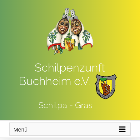
Zum
Inhalt
springen
Schilpenzunft
Buchheim e.V.
Schilpa - Gras
Menü