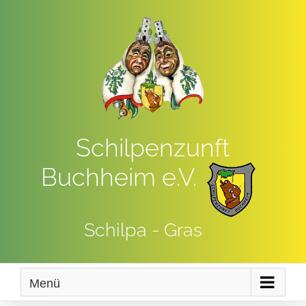
Zum
Inhalt
springen
Schilpenzunft
Buchheim e.V.
Schilpa - Gras
Menü