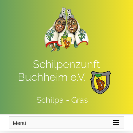
Zum
Inhalt
springen
Schilpenzunft
Buchheim e.V.
Schilpa - Gras
Menü