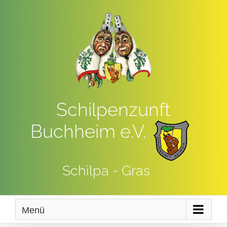
Zum
Inhalt
springen
Schilpenzunft
Buchheim e.V.
Schilpa - Gras
Menü