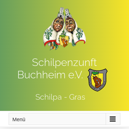
Zum
Inhalt
springen
Schilpenzunft
Buchheim e.V.
Schilpa - Gras
Menü