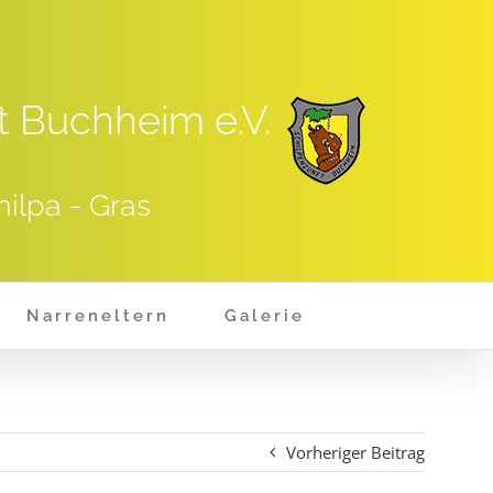
t Buchheim e.V.
hilpa - Gras
Narreneltern
Galerie
Vorheriger Beitrag