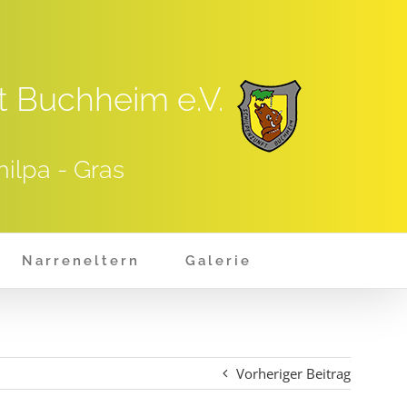
t Buchheim e.V.
hilpa - Gras
Narreneltern
Galerie
Vorheriger Beitrag