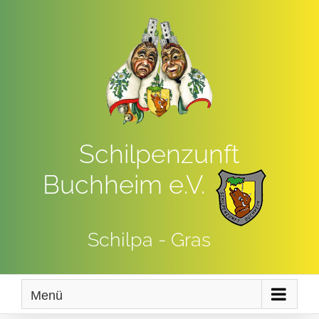
Zum
Inhalt
springen
Schilpenzunft
Buchheim e.V.
Schilpa - Gras
Menü