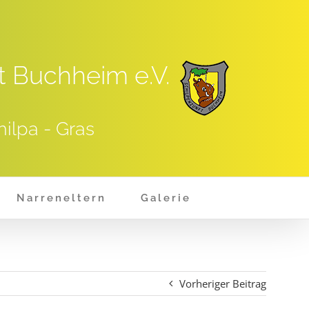
t Buchheim e.V.
hilpa - Gras
Narreneltern
Galerie
Vorheriger Beitrag