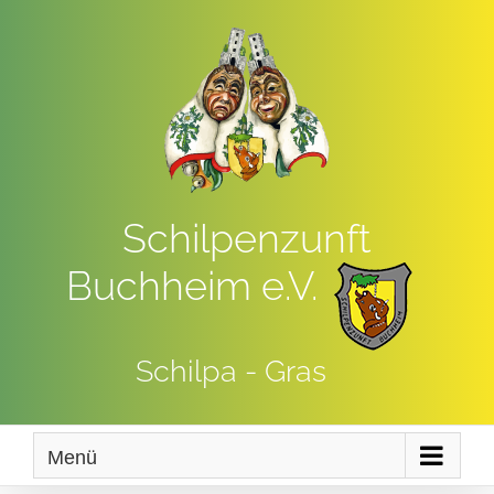
Zum
Inhalt
springen
Schilpenzunft
Buchheim e.V.
Schilpa - Gras
Menü