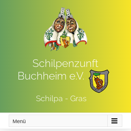
Zum
Inhalt
springen
Schilpenzunft
Buchheim e.V.
Schilpa - Gras
Menü