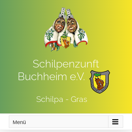
Zum
Inhalt
springen
Schilpenzunft
Buchheim e.V.
Schilpa - Gras
Menü