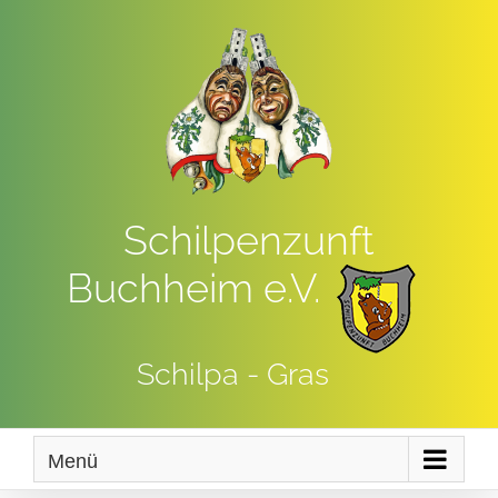
Zum
Inhalt
springen
Schilpenzunft
Buchheim e.V.
Schilpa - Gras
Menü