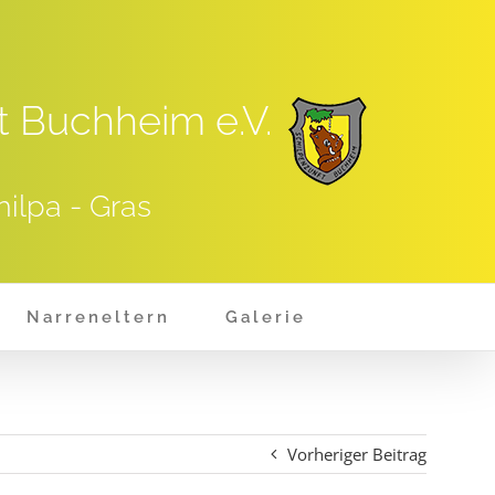
t Buchheim e.V.
hilpa - Gras
Narreneltern
Galerie
Vorheriger Beitrag