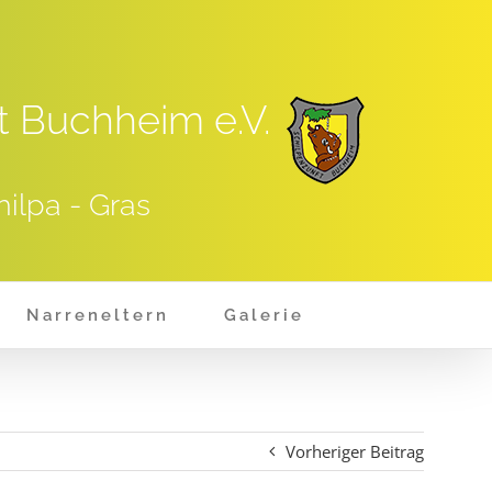
t Buchheim e.V.
hilpa - Gras
Narreneltern
Galerie
Vorheriger Beitrag