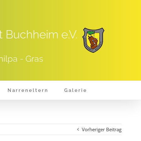
t Buchheim e.V.
hilpa - Gras
Narreneltern
Galerie
Vorheriger Beitrag