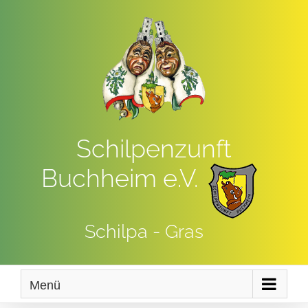
Zum
Inhalt
springen
Schilpenzunft
Buchheim e.V.
Schilpa - Gras
Menü