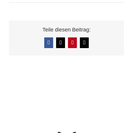
Teile diesen Beitrag:
Facebook
X
Pinterest
E-
Mail