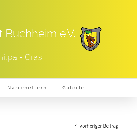
t Buchheim e.V.
hilpa - Gras
Narreneltern
Galerie
Vorheriger Beitrag