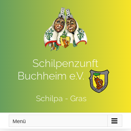
Zum
Inhalt
springen
Schilpenzunft
Buchheim e.V.
Schilpa - Gras
Menü