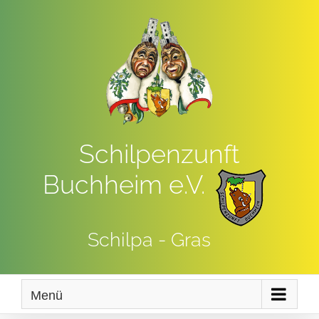
Zum
Inhalt
springen
Schilpenzunft
Buchheim e.V.
Schilpa - Gras
Menü