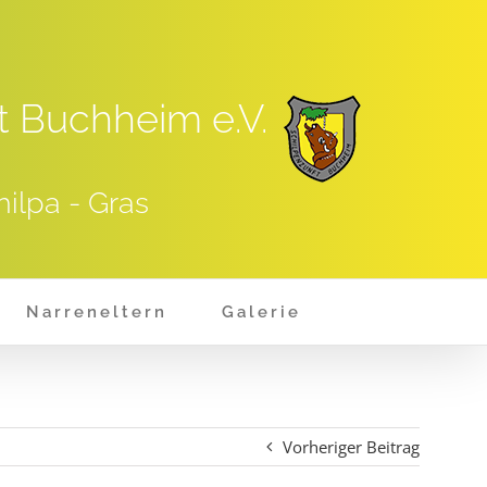
t Buchheim e.V.
hilpa - Gras
Narreneltern
Galerie
Vorheriger Beitrag