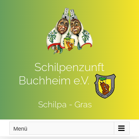
Zum
Inhalt
springen
Schilpenzunft
Buchheim e.V.
Schilpa - Gras
Menü