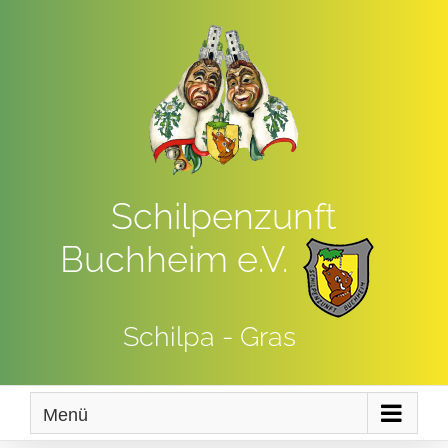
Zum
Inhalt
springen
Schilpenzunft
Buchheim e.V.
Schilpa - Gras
Menü