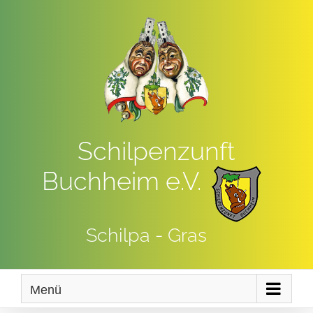
Zum
Inhalt
springen
Schilpenzunft
Buchheim e.V.
Schilpa - Gras
Menü